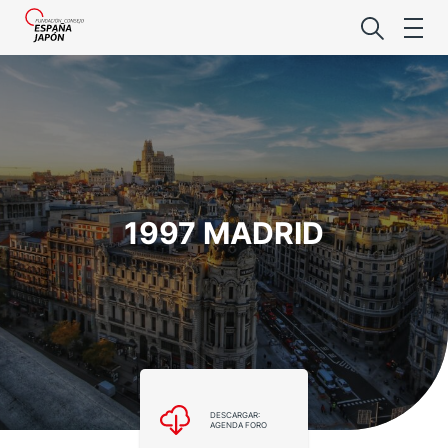
Lo último de l
1997 MADRID
Foro Es
Premio de la
Noticias Es
DESCARGAR:
AGENDA FORO