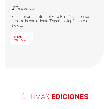
27
febrero 1997
El primer encuentro del Foro España Japón se
desarrolló con el lema ‘España y Japón ante el
siglo ...
I Foro
1997 Madrid
Nace el Foro España Japón
ÚLTIMAS
EDICIONES
El primer encuentro del Foro España Japón
se desarrolló con el lema ‘España y Japón
ante el siglo XXI. Diálogo de dos culturas