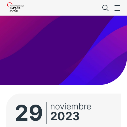
Lo último de l
Foro Es
Premio de la
29
noviembre
Noticias Es
2023