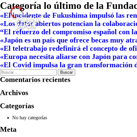
Categoría lo último de la Funda
«El incidente de Fukushima impulsó las ren
«Los datos abiertos potencian la colaborac
“El refuerzo del compromiso español con la
«Japón es un país que ofrece becas muy atra
«El teletrabajo redefinirá el concepto de of
«Europa necesita aliarse con Japón para com
«El Covid impulsa la gran transformación d
Buscar:
Comentarios recientes
o legal
Archivos
tica de privacidad
Categorías
tacta
No hay categorías
Meta